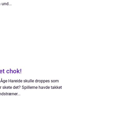
 und...
et chok!
e Åge Hareide skulle droppes som
 skete det? Spillerne havde takket
ndstræner...