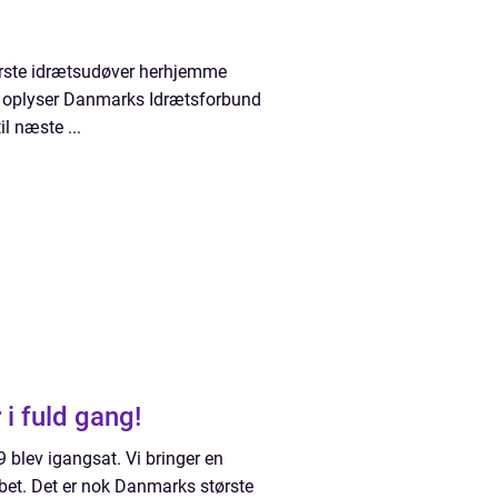
rste idrætsudøver herhjemme
et oplyser Danmarks Idrætsforbund
il næste ...
i fuld gang!
blev igangsat. Vi bringer en
øbet. Det er nok Danmarks største