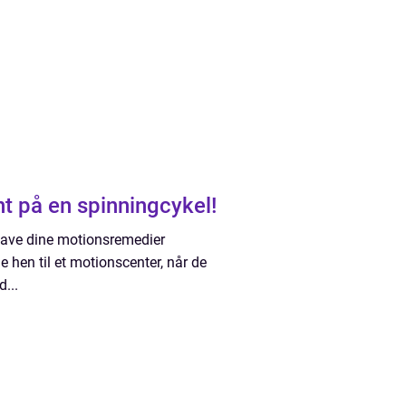
t på en spinningcykel!
 have dine motionsremedier
 hen til et motionscenter, når de
...