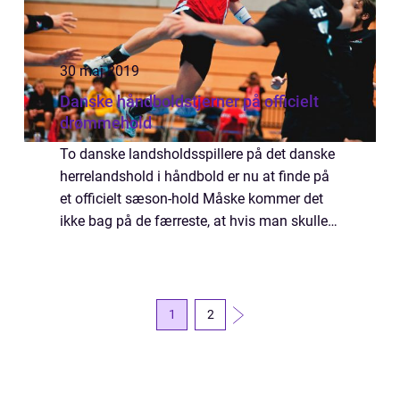
30 maj 2019
Danske håndboldstjerner på officielt
drømmehold
To danske landsholdsspillere på det danske
herrelandshold i håndbold er nu at finde på
et officielt sæson-hold Måske kommer det
ikke bag på de færreste, at hvis man skulle
sammensætte ens favorithold me...
1
2