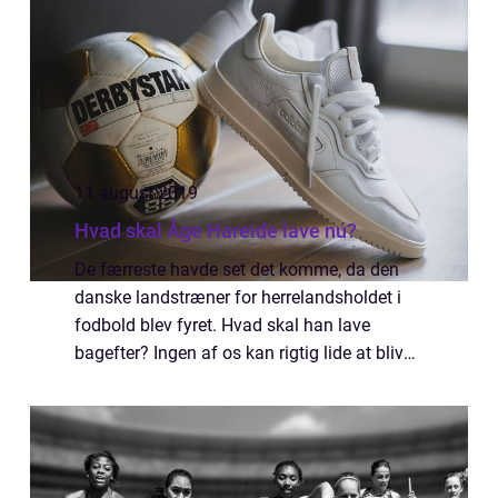
11 august 2019
Hvad skal Åge Hareide lave nu?
De færreste havde set det komme, da den
danske landstræner for herrelandsholdet i
fodbold blev fyret. Hvad skal han lave
bagefter? Ingen af os kan rigtig lide at blive
droppet af deres arbejdsplads. For det første
rammer det en p&a...