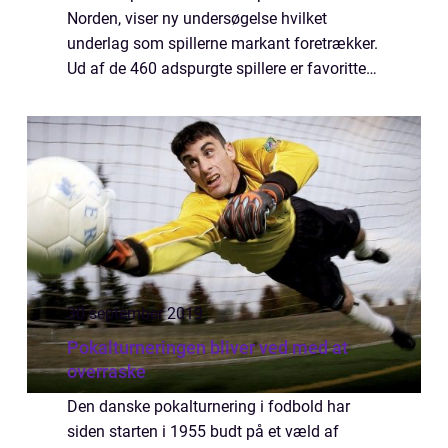
Norden, viser ny undersøgelse hvilket
underlag som spillerne markant foretrækker.
Ud af de 460 adspurgte spillere er favoritten
klart græsbaner. Hele 85% har nemlig
tilkendegivet at det ...
30 september 2019
Pokalturneringen bliver ved med at
overraske
Den danske pokalturnering i fodbold har
siden starten i 1955 budt på et væld af