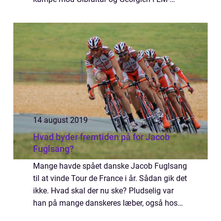
kvalifikationen. I løbet af den kommende tid,
helt pr&a...
14 august 2019
Hvad byder fremtiden på for Jacob
Fuglsang?
Mange havde spået danske Jacob Fuglsang
til at vinde Tour de France i år. Sådan gik det
ikke. Hvad skal der nu ske? Pludselig var
han på mange danskeres læber, også hos
dem, der ikke interesserede sig for