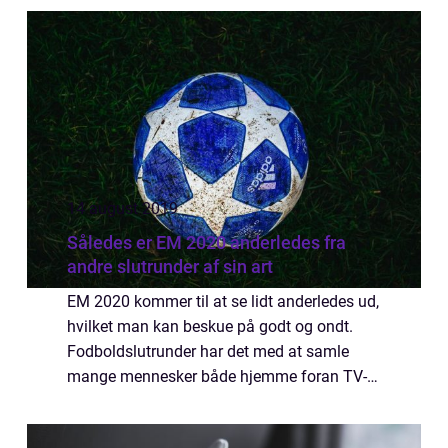
cykelspor...
14 august 2019
Således er EM 2020 anderledes fra
andre slutrunder af sin art
EM 2020 kommer til at se lidt anderledes ud,
hvilket man kan beskue på godt og ondt.
Fodboldslutrunder har det med at samle
mange mennesker både hjemme foran TV-
skærmene, på nettet og ikke mindst ude på
de stadions, hvor...