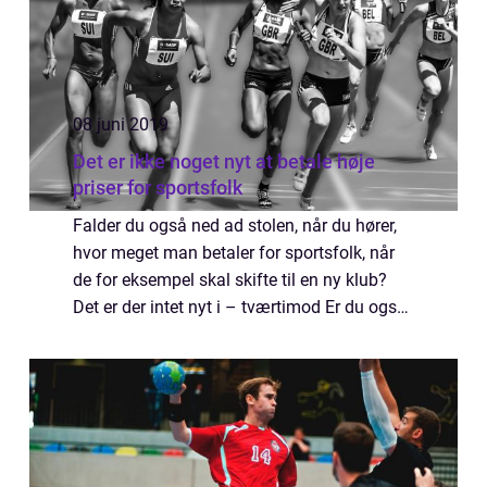
08 juni 2019
Det er ikke noget nyt at betale høje
priser for sportsfolk
Falder du også ned ad stolen, når du hører,
hvor meget man betaler for sportsfolk, når
de for eksempel skal skifte til en ny klub?
Det er der intet nyt i – tværtimod Er du også
en af dem, der himler med &osl...