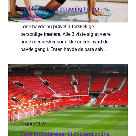
Problemet med personlig træner
markedet
Lone havde nu prøvet 3 forskellige
personlige trænere. Alle 3 viste sig at være
unge mennesker som ikke anede hvad de
havde gang i. Enten havde de bare selv
trænet en del og troede det gjorde dem
kvalificerede eller så ...
15 juni 2021
Book fodboldrejser til England online