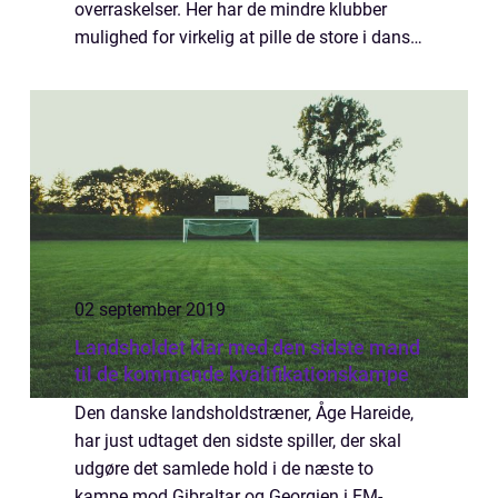
overraskelser. Her har de mindre klubber
mulighed for virkelig at pille de store i dansk
fodbold helt fra hinanden, hvilket også er
sket i årets f...
02 september 2019
Landsholdet klar med den sidste mand
til de kommende kvalifikationskampe
Den danske landsholdstræner, Åge Hareide,
har just udtaget den sidste spiller, der skal
udgøre det samlede hold i de næste to
kampe mod Gibraltar og Georgien i EM-