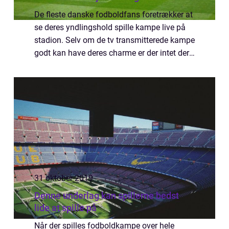
De fleste danske fodboldfans foretrækker at
se deres yndlingshold spille kampe live på
stadion. Selv om de tv transmitterede kampe
godt kan have deres charme er der intet der
slår the real deal – altså oplevelsen på
stadion i selskab med titusindvis ...
31 oktober 2019
Denne underlag kan spillerne bedst
lide at spille på
Når der spilles fodboldkampe over hele