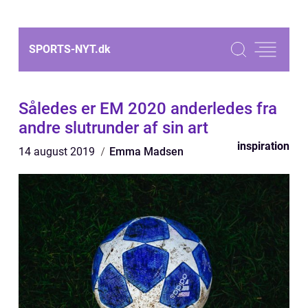
SPORTS-NYT.
dk
Således er EM 2020 anderledes fra
andre slutrunder af sin art
inspiration
14 august 2019
Emma Madsen