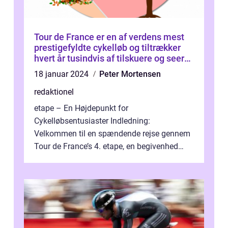
Tour de France er en af verdens mest
prestigefyldte cykelløb og tiltrækker
hvert år tusindvis af tilskuere og seere
fra hele verden
18 januar 2024
Peter Mortensen
redaktionel
etape – En Højdepunkt for
Cykelløbsentusiaster Indledning:
Velkommen til en spændende rejse gennem
Tour de France’s 4. etape, en begivenhed
fyldt med drama, udfordringer og
enestående præs...