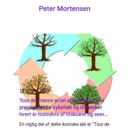
Peter Mortensen
18 januar 2024
Tour de France er en af verdens mest
prestigefyldte cykelløb og tiltrækker
hvert år tusindvis af tilskuere og seere
fra hele verden
En vigtig del af dette ikoniske løb er “Tour de