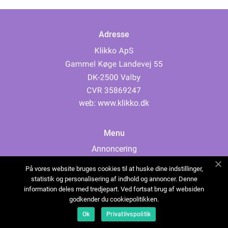
Adresse
web:
www.klikko.dk
Menu
Annoncering
Om os
På vores website bruges cookies til at huske dine indstillinger,
Cookies
statistik og personalisering af indhold og annoncer. Denne
information deles med tredjepart. Ved fortsat brug af websiden
Kontakt os
godkender du cookiepolitikken.
Sitemap
Ok
Privatlivspolitik