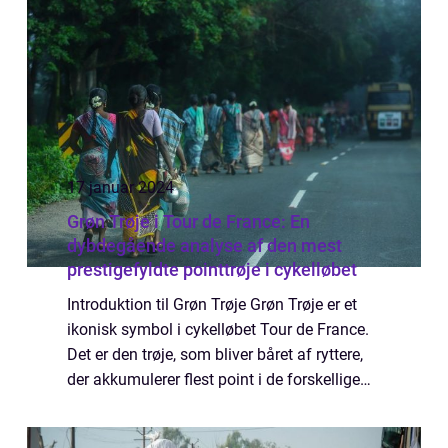
17 januar 2024
Grøn Trøje i Tour de France: En
dybdegående analyse af den mest
prestigefyldte pointtrøje i cykelløbet
Introduktion til Grøn Trøje Grøn Trøje er et
ikonisk symbol i cykelløbet Tour de France.
Det er den trøje, som bliver båret af ryttere,
der akkumulerer flest point i de forskellige
etaper og sprinter. Den kan ses som en
anerkendelse af en rytters evn...