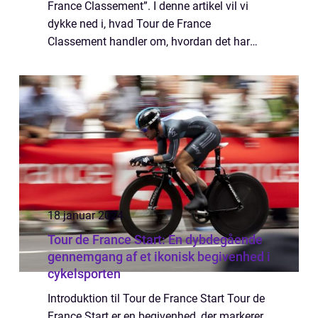
France Classement”. I denne artikel vil vi
dykke ned i, hvad Tour de France
Classement handler om, hvordan det har
udviklet sig over tid, og hvad der er vigtigt at
vide for sports- og fritid...
18 januar 2024
Tour de France Start: En dybdegående
gennemgang af et ikonisk begivenhed i
cykelsporten
Introduktion til Tour de France Start Tour de
France Start er en begivenhed, der markerer