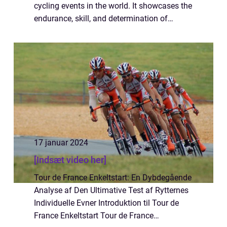
cycling events in the world. It showcases the
endurance, skill, and determination of
athletes who push their physical limits to the
extreme. As a sports and leisur...
17 januar 2024
[Indsæt video her]
Tour de France Enkeltstart: En Dybdegående
Analyse af Den Ultimative Test af Rytternes
Individuelle Evner Introduktion til Tour de
France Enkeltstart Tour de France