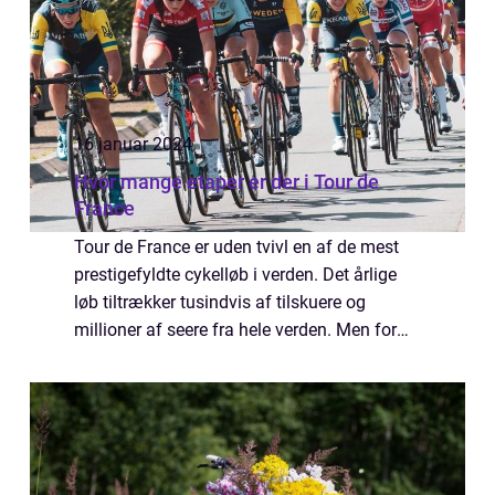
16 januar 2024
Hvor mange etaper er der i Tour de
France
Tour de France er uden tvivl en af de mest
prestigefyldte cykelløb i verden. Det årlige
løb tiltrækker tusindvis af tilskuere og
millioner af seere fra hele verden. Men for
dem, der ikke er så bekendt med
arrangementet, kan det virke lidt
forvirrende...