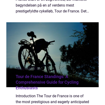
begyndelsen på en af verdens mest
prestigefyldte cykelløb, Tour de France. Det
er en årlig begivenhed, der tiltrækker
tusindvis af tilskuere fra hele verden. To...
18 januar 2024
Tour de France Standings: A
Comprehensive Guide for Cycling
Enthusiasts
Introduction The Tour de France is one of
the most prestigious and eagerly anticipated