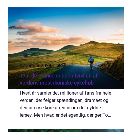
Enkeltstart er en af de mest prestigefyldte
discipliner i cykelløbet Tour de France. ...
17 januar 2024
Tour de France er uden tvivl en af
verdens mest ikoniske cykelløb
Hvert år samler det millioner af fans fra hele
verden, der følger spændingen, dramaet og
den intense konkurrence om det gyldne
jersey. Men hvad er det egentlig, der gør Tour
de France så specielt? Og hvordan har
løbets rute udviklet sig gennem årene?...