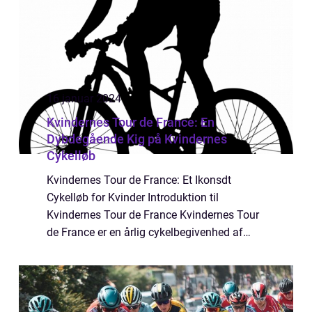
16 januar 2024
Kvindernes Tour de France: En
Dybdegående Kig på Kvindernes
Cykelløb
Kvindernes Tour de France: Et Ikonsdt
Cykelløb for Kvinder Introduktion til
Kvindernes Tour de France Kvindernes Tour
de France er en årlig cykelbegivenhed af
enorm betydning inden for professionel
cykling. Det er en af de højdepunkter, der
markerer ...