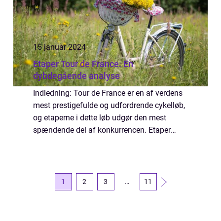
15 januar 2024
Etaper Tour de France: En
dybdegående analyse
Indledning: Tour de France er en af verdens
mest prestigefulde og udfordrende cykelløb,
og etaperne i dette løb udgør den mest
spændende del af konkurrencen. Etaper
Tour de France er det centrale element, der
tiltrækker millioner af tilskuere og fans...
1
2
3
…
11