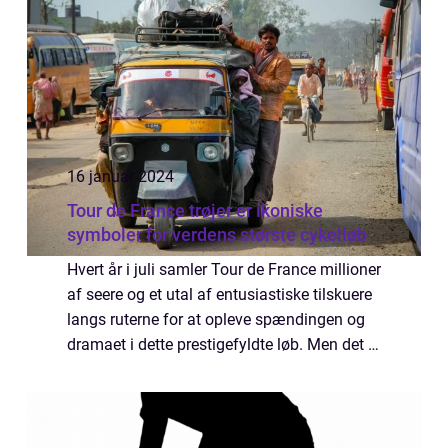
16 januar 2024
Tour de France trøjer er ikoniske
symboler for verdens største cykelløb
Hvert år i juli samler Tour de France millioner
af seere og et utal af entusiastiske tilskuere
langs ruterne for at opleve spændingen og
dramaet i dette prestigefyldte løb. Men det er
ikke kun rytternes utrolige præstationer, der
tiltrækker opmærksom...