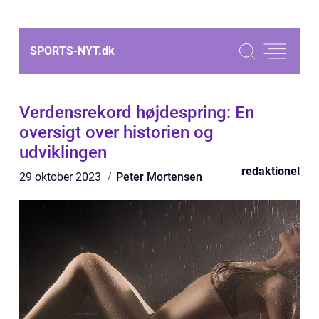
SPORTS-NYT.
dk
Verdensrekord højdespring: En
oversigt over historien og
udviklingen
redaktionel
29 oktober 2023
Peter Mortensen