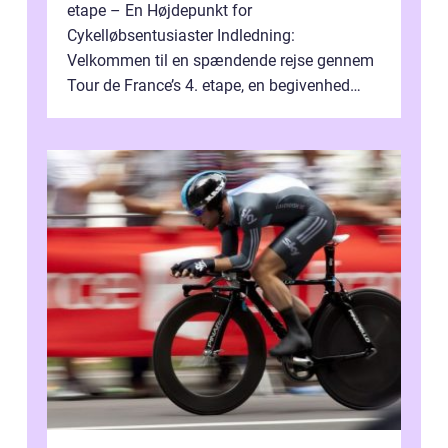
etape – En Højdepunkt for
Cykelløbsentusiaster Indledning:
Velkommen til en spændende rejse gennem
Tour de France’s 4. etape, en begivenhed
fyldt med drama, udfordringer og
enestående præs...