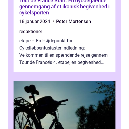
Tour de France Start: En dybdegående
gennemgang af et ikonisk begivenhed i
cykelsporten
18 januar 2024
Peter Mortensen
redaktionel
etape – En Højdepunkt for
Cykelløbsentusiaster Indledning:
Velkommen til en spændende rejse gennem
Tour de France’s 4. etape, en begivenhed
fyldt med drama, udfordringer og
enestående præs...