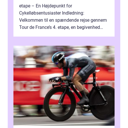
etape – En Højdepunkt for
Cykelløbsentusiaster Indledning:
Velkommen til en spændende rejse gennem
Tour de France’s 4. etape, en begivenhed
fyldt med drama, udfordringer og
enestående præs...