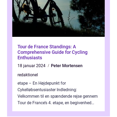
Tour de France Standings: A
Comprehensive Guide for Cycling
Enthusiasts
18 januar 2024
Peter Mortensen
redaktionel
etape – En Højdepunkt for
Cykelløbsentusiaster Indledning:
Velkommen til en spændende rejse gennem
Tour de France’s 4. etape, en begivenhed
fyldt med drama, udfordringer og
enestående præs...