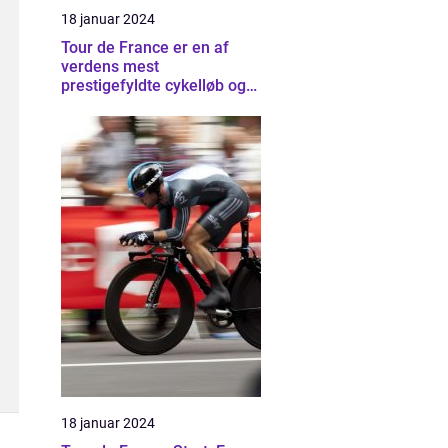
18 januar 2024
Tour de France er en af
verdens mest
prestigefyldte cykelløb og
tiltrækker hvert år tusindvis
af tilskuere og seere fra
hele verden
18 januar 2024