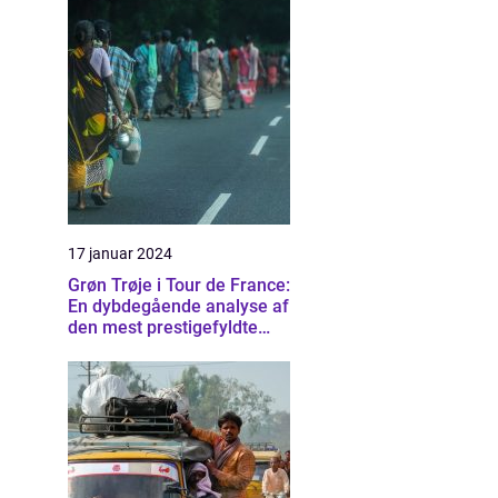
17 januar 2024
Grøn Trøje i Tour de France:
En dybdegående analyse af
den mest prestigefyldte
pointtrøje i cykelløbet