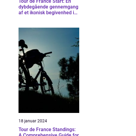
Tour de France Start: En
dybdegående gennemgang
af et ikonisk begivenhed i
cykelsporten
18 januar 2024
Tour de France Standings:
A Comprehensive Guide for