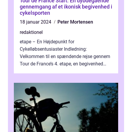
Tour de France Start: En dybdegående
gennemgang af et ikonisk begivenhed i
cykelsporten
18 januar 2024
Peter Mortensen
redaktionel
etape – En Højdepunkt for
Cykelløbsentusiaster Indledning:
Velkommen til en spændende rejse gennem
Tour de France’s 4. etape, en begivenhed
fyldt med drama, udfordringer og
enestående præs...