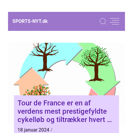
SPORTS-NYT.
dk
Tour de France er en af
verdens mest prestigefyldte
cykelløb og tiltrækker hvert år
tusindvis af tilskuere og seere
18 januar 2024