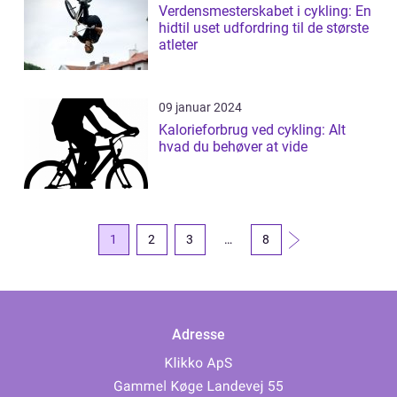
Verdensmesterskabet i cykling: En
hidtil uset udfordring til de største
atleter
09 januar 2024
Kalorieforbrug ved cykling: Alt
hvad du behøver at vide
1
2
3
…
8
Adresse