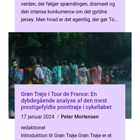
verden, der følger spændingen, dramaet og
den intense konkurrence om det gyldne
jersey. Men hvad er det egentlig, der gør Tour
de France så specielt? Og ...
Grøn Trøje i Tour de France: En
dybdegående analyse af den mest
prestigefyldte pointtrøje i cykelløbet
17 januar 2024
Peter Mortensen
redaktionel
Introduktion til Grøn Trøje Grøn Trøje er et