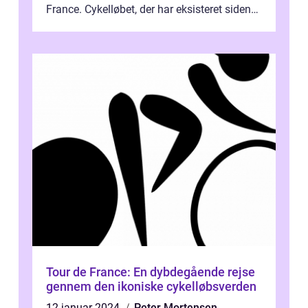
France. Cykelløbet, der har eksisteret siden
1903, har tiltrukket millioner af...
Tour de France: En dybdegående rejse
gennem den ikoniske cykelløbsverden
12 januar 2024
Peter Mortensen