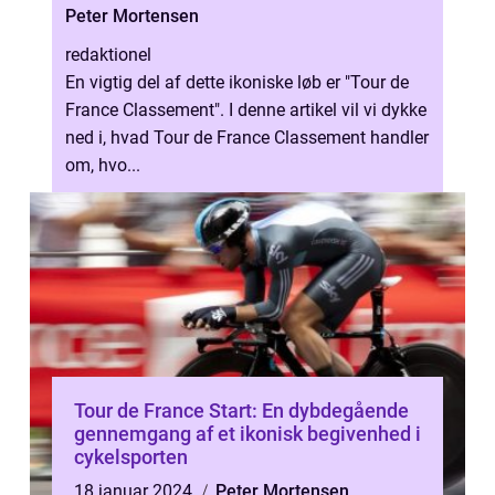
fra hele verden
Peter Mortensen
redaktionel
En vigtig del af dette ikoniske løb er "Tour de
France Classement". I denne artikel vil vi dykke
ned i, hvad Tour de France Classement handler
om, hvo...
Tour de France Start: En dybdegående
gennemgang af et ikonisk begivenhed i
cykelsporten
18 januar 2024
Peter Mortensen